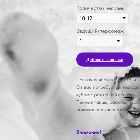
Количество человек
Ведущий/персонаж
Добавить к заявке
Пенная вечеринка это то, что
От вас потребуется подходя
кубометрах нашей пены.
Пенные танцы, салюты, перес
облаках под киловатты любим
Внимание!