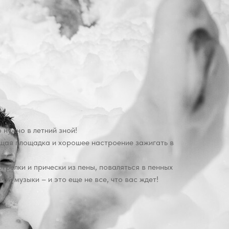
 нужно в летний зной!
щая площадка и хорошее настроение зажигать в
трелки и прически из пены, поваляться в пенных
ой музыки – и это еще не все, что вас ждет!