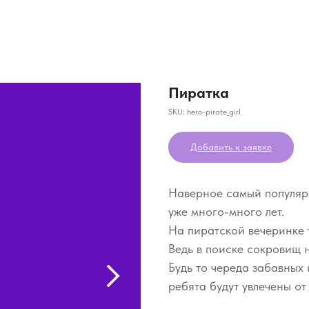
Пиратка
SKU:
hero-pirate_girl
Добавить к заявке
Наверное самый популяр
уже много-много лет.
На пиратской вечеринке т
Ведь в поиске сокровищ н
Будь то череда забавных 
ребята будут увлечены от