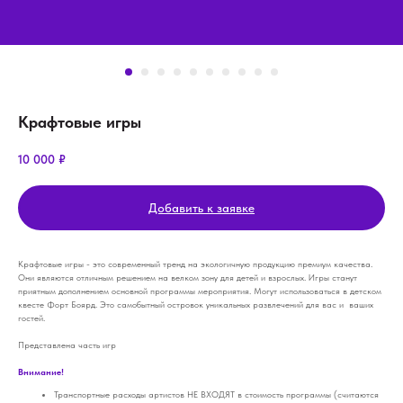
Крафтовые игры
10 000
₽
Добавить к заявке
Крафтовые игры - это современный тренд на экологичную продукцию премиум качества.
Они являются отличным решением на велком зону для детей и взрослых. Игры станут
приятным дополнением основной программы мероприятия. Могут использоваться в детском
квесте Форт Боярд. Это самобытный островок уникальных развлечений для вас и ваших
гостей.
Представлена часть игр
Внимание!
Транспортные расходы артистов НЕ ВХОДЯТ в стоимость программы (считаются