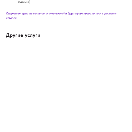
отдельно!)
Полученная цена не является окончательной и будет сформирована после уточнения
деталей.
Другие услуги