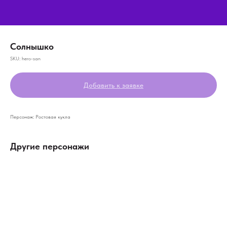
Солнышко
SKU:
hero-san
Добавить к заявке
Персонаж: Ростовая кукла
Другие персонажи