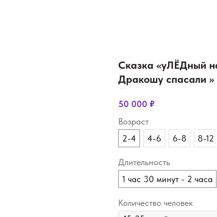
Сказка «уЛЁДный но
Дракошу спасали »
SKU:
new_year's_tale-village
50 000
₽
Возраст
2-4
4-6
6-8
8-12
Длительность
1 час 30 минут - 2 часа
Количество человек