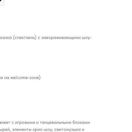
казка (спектакль) с завораживающими шоу-
же на welcome-зоне)
сюжет с игровыми и танцевальными блоками
ырей, элементы крио-шоу, светомузыка и