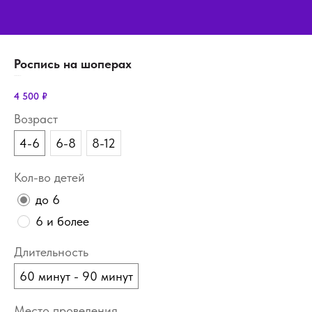
Роспись на шоперах
SKU:
show-shoper
4 500
₽
Возраст
4-6
6-8
8-12
Кол-во детей
до 6
6 и более
Длительность
60 минут - 90 минут
Место проведения