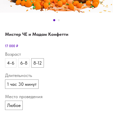
Мистер ЧЕ и Мадам Конфетти
SKU:
show-сhe-1
17 000
₽
Возраст
4-6
6-8
8-12
Длительность
1 час 30 минут
Место проведения
Любое