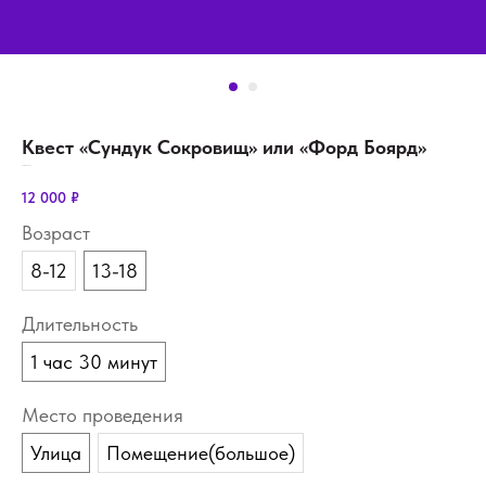
Квест «Сундук Сокровищ» или «Форд Боярд»
SKU:
show-quiz
12 000
₽
Возраст
8-12
13-18
Длительность
1 час 30 минут
Место проведения
Улица
Помещение(большое)