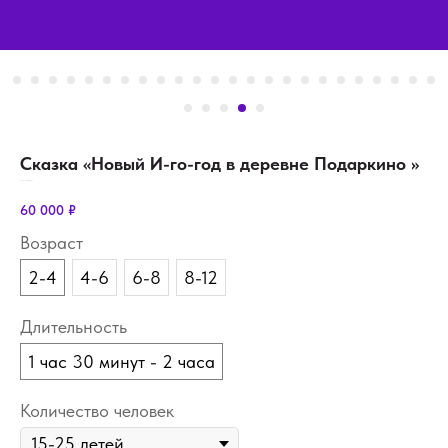
Сказка «Новый И-го-год в деревне Подаркино »
SKU:
new_year's_tale-village
60 000
₽
Возраст
2-4
4-6
6-8
8-12
Длительность
1 час 30 минут - 2 часа
Количество человек