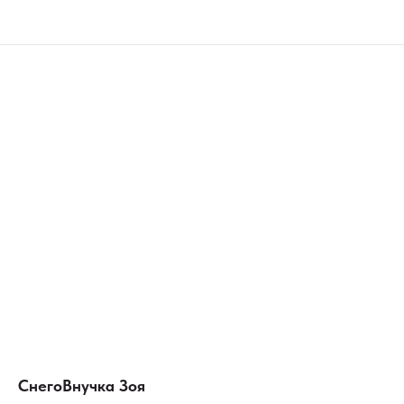
СнегоВнучка Зоя