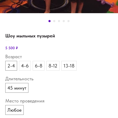
Шоу мыльных пузырей
SKU:
show-soap_bubbles
5 500
₽
Возраст
2-4
4-6
6-8
8-12
13-18
Длительность
45 минут
Место проведения
Любое