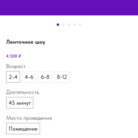
Ленточное шоу
SKU:
show-tapes-5
4 500
₽
Возраст
2-4
4-6
6-8
8-12
Длительность
45 минут
Место проведения
Помещение