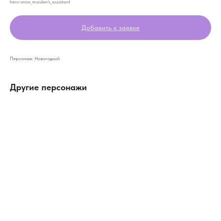
hero-snow_maiden's_assistant
Добавить к заявке
Персонаж: Новогодний
Другие персонажи